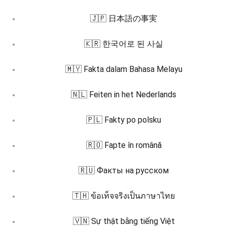
🇯🇵 日本語の事実
🇰🇷 한국어로 된 사실
🇲🇾 Fakta dalam Bahasa Melayu
🇳🇱 Feiten in het Nederlands
🇵🇱 Fakty po polsku
🇷🇴 Fapte în română
🇷🇺 Факты на русском
🇹🇭 ข้อเท็จจริงเป็นภาษาไทย
🇻🇳 Sự thật bằng tiếng Việt