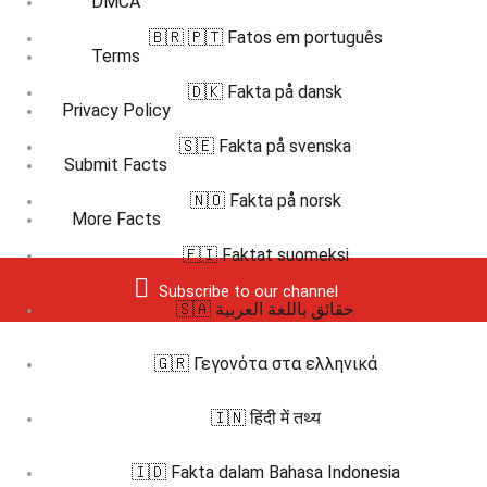
DMCA
🇧🇷 🇵🇹 Fatos em português
Terms
🇩🇰 Fakta på dansk
Privacy Policy
🇸🇪 Fakta på svenska
Submit Facts
🇳🇴 Fakta på norsk
More Facts
🇫🇮 Faktat suomeksi
Subscribe to our channel
🇸🇦 حقائق باللغة العربية
🇬🇷 Γεγονότα στα ελληνικά
🇮🇳 हिंदी में तथ्य
🇮🇩 Fakta dalam Bahasa Indonesia