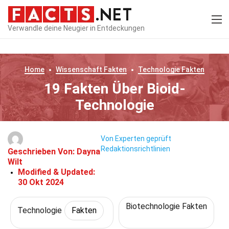
Verwandle deine Neugier in Entdeckungen
Home
Wissenschaft
Fakten
Technologie
Fakten
19 Fakten Über Bioid-
Technologie
Von Experten geprüft
Redaktionsrichtlinien
Geschrieben Von:
Dayna
Wilt
Modified & Updated:
30 Okt 2024
Biotechnologie Fakten
Technologie
Fakten