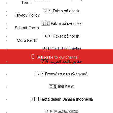
Terms
🇩🇰 Fakta på dansk
Privacy Policy
🇸🇪 Fakta på svenska
Submit Facts
🇳🇴 Fakta på norsk
More Facts
🇫🇮 Faktat suomeksi
Subscribe to our channel
🇸🇦 حقائق باللغة العربية
🇬🇷 Γεγονότα στα ελληνικά
🇮🇳 हिंदी में तथ्य
🇮🇩 Fakta dalam Bahasa Indonesia
🇯🇵 日本語の事実