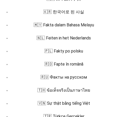
🇰🇷 한국어로 된 사실
🇲🇾 Fakta dalam Bahasa Melayu
🇳🇱 Feiten in het Nederlands
🇵🇱 Fakty po polsku
🇷🇴 Fapte în română
🇷🇺 Факты на русском
🇹🇭 ข้อเท็จจริงเป็นภาษาไทย
🇻🇳 Sự thật bằng tiếng Việt
🇹🇷 Türkçe Gerçekler