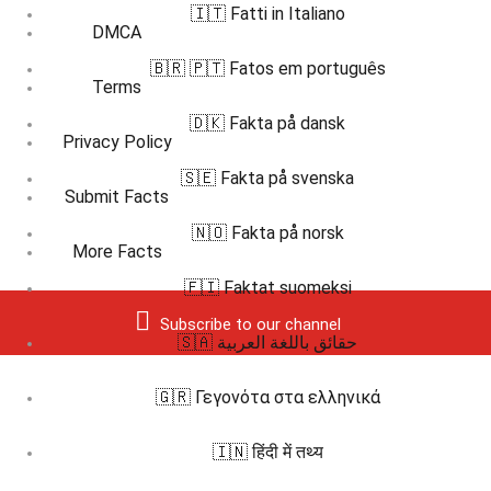
🇮🇹 Fatti in Italiano
DMCA
🇧🇷 🇵🇹 Fatos em português
Terms
🇩🇰 Fakta på dansk
Privacy Policy
🇸🇪 Fakta på svenska
Submit Facts
🇳🇴 Fakta på norsk
More Facts
🇫🇮 Faktat suomeksi
Subscribe to our channel
🇸🇦 حقائق باللغة العربية
🇬🇷 Γεγονότα στα ελληνικά
🇮🇳 हिंदी में तथ्य