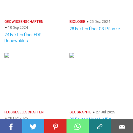
GEOWISSENSCHAFTEN
BIOLOGIE
25 Dez 2024
10 Sep 2024
28 Fakten Über C3-Pflanze
24 Fakten Über EDP
Renewables
FLUGGESELLSCHAFTEN
GEOGRAPHIE
27 Jul 2025
20 Okt 2025
38 Fakten Über NIMBY-
27 Fakten Über Bristow
Phänomen (Not In My
Hubschrauber
Backyard)