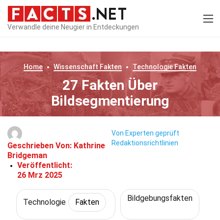
Verwandle deine Neugier in Entdeckungen
Home
Wissenschaft
Fakten
Technologie
Fakten
27 Fakten Über
Bildsegmentierung
Von Experten geprüft
Redaktionsrichtlinien
Geschrieben Von:
Kathrine
Bridgeman
Veröffentlicht:
26 Mrz 2025
Bildgebungsfakten
Technologie
Fakten