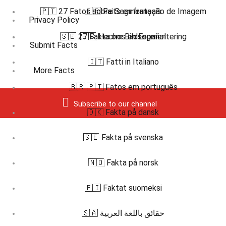
🇵🇹 27 Fatos sobre Segmentação de Imagem
🇫🇷 Faits en français
Privacy Policy
🇸🇪 27 Fakta om Bildsegmentering
🇪🇸 Hechos en Español
Submit Facts
🇮🇹 Fatti in Italiano
More Facts
🇧🇷 🇵🇹 Fatos em português
Subscribe to our channel
🇩🇰 Fakta på dansk
🇸🇪 Fakta på svenska
🇳🇴 Fakta på norsk
🇫🇮 Faktat suomeksi
🇸🇦 حقائق باللغة العربية