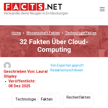
Verwandle deine Neugier in Entdeckungen
Home
Wissenschaft
Fakten
Technologie
Fakten
32 Fakten Über Cloud-
Computing
Von Experten geprüft
Redaktionsrichtlinien
Geschrieben Von:
Laural
Shipley
Veröffentlicht:
08 Dez 2025
Rechenfakten
Technologie
Fakten