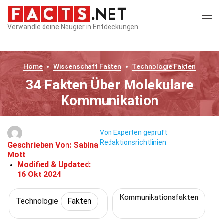
Verwandle deine Neugier in Entdeckungen
Home
Wissenschaft
Fakten
Technologie
Fakten
34 Fakten Über Molekulare
Kommunikation
Von Experten geprüft
Redaktionsrichtlinien
Geschrieben Von:
Sabina
Mott
Modified & Updated:
16 Okt 2024
Kommunikationsfakten
Technologie
Fakten