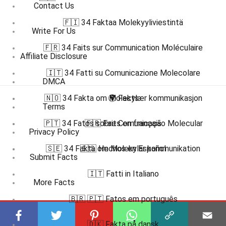
Contact Us
🇫🇮 34 Faktaa Molekyyliviestintä
Write For Us
🇫🇷 34 Faits sur Communication Moléculaire
Affiliate Disclosure
🇮🇹 34 Fatti su Comunicazione Molecolare
DMCA
🇳🇴 34 Fakta om Molekylær kommunikasjon
🌍 Facts
Terms
🇵🇹 34 Fatos sobre Comunicação Molecular
🇫🇷 Faits en français
Privacy Policy
🇸🇪 34 Fakta om Molekylär kommunikation
🇪🇸 Hechos en Español
Submit Facts
🇮🇹 Fatti in Italiano
More Facts
🇧🇷 🇵🇹 Fatos em português
Subscribe to our channel
🇩🇰 Fakta på dansk