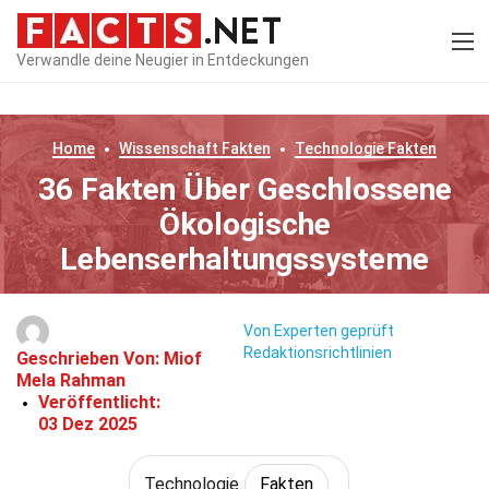
Verwandle deine Neugier in Entdeckungen
Home
Wissenschaft
Fakten
Technologie
Fakten
36 Fakten Über Geschlossene
Ökologische
Lebenserhaltungssysteme
Von Experten geprüft
Redaktionsrichtlinien
Geschrieben Von:
Miof
Mela Rahman
Veröffentlicht:
03 Dez 2025
Technologie
Fakten