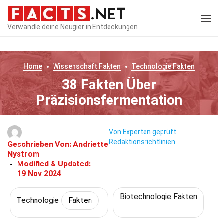
Verwandle deine Neugier in Entdeckungen
Home
Wissenschaft
Fakten
Technologie
Fakten
38 Fakten Über
Präzisionsfermentation
Von Experten geprüft
Redaktionsrichtlinien
Geschrieben Von:
Andriette
Nystrom
Modified & Updated:
19 Nov 2024
Biotechnologie Fakten
Technologie
Fakten