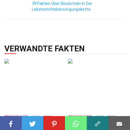
39 Fakten Über Blockchain In Der
Lebensmittelversorgungskette
VERWANDTE FAKTEN
TECHNOLOGIE
21 Sep 2024
TECHNOLOGIE
24 Sep 2024
40 Fakten Über Bioinformatik
38 Fakten Über Computational
Biology: Rechnergestützte