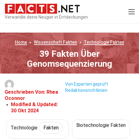
Verwandle deine Neugier in Entdeckungen
Home
Wissenschaft
Fakten
Technologie
Fakten
39 Fakten Über
Genomsequenzierung
Von Experten geprüft
Redaktionsrichtlinien
Geschrieben Von:
Rhea
Oconnor
Modified & Updated:
30 Okt 2024
Biotechnologie Fakten
Technologie
Fakten