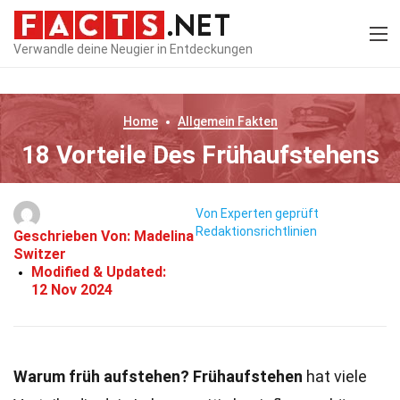
Verwandle deine Neugier in Entdeckungen
Home
Allgemein
Fakten
18 Vorteile Des Frühaufstehens
Von Experten geprüft
Redaktionsrichtlinien
Geschrieben Von:
Madelina
Switzer
Modified & Updated:
12 Nov 2024
Warum früh aufstehen?
Frühaufstehen
hat viele