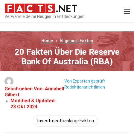
Verwandle deine Neugier in Entdeckungen
Home
Allgemein
Fakten
20 Fakten Über Die Reserve
Bank Of Australia (RBA)
Von Experten geprüft
Redaktionsrichtlinien
Geschrieben Von:
Annabell
Gilbert
Modified & Updated:
23 Okt 2024
Investmentbanking-Fakten