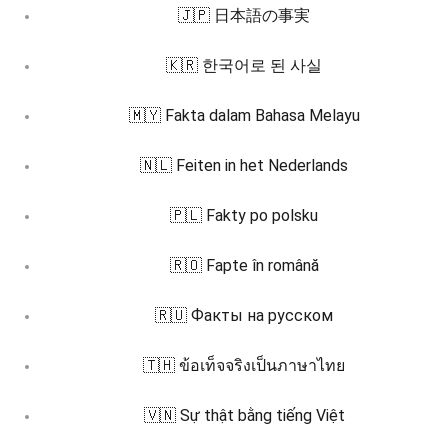
🇯🇵 日本語の事実
🇰🇷 한국어로 된 사실
🇲🇾 Fakta dalam Bahasa Melayu
🇳🇱 Feiten in het Nederlands
🇵🇱 Fakty po polsku
🇷🇴 Fapte în română
🇷🇺 Факты на русском
🇹🇭 ข้อเท็จจริงเป็นภาษาไทย
🇻🇳 Sự thật bằng tiếng Việt