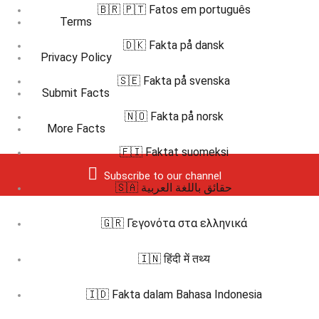
🇧🇷 🇵🇹 Fatos em português
Terms
🇩🇰 Fakta på dansk
Privacy Policy
🇸🇪 Fakta på svenska
Submit Facts
🇳🇴 Fakta på norsk
More Facts
🇫🇮 Faktat suomeksi
Subscribe to our channel
🇸🇦 حقائق باللغة العربية
🇬🇷 Γεγονότα στα ελληνικά
🇮🇳 हिंदी में तथ्य
🇮🇩 Fakta dalam Bahasa Indonesia