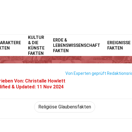
KULTUR
Home
ERDE &
Allgemein
Fakten
ARAKTERE
& DIE
EREIGNISSE
LEBENSWISSENSCHAFT
KTEN
KÜNSTE
FAKTEN
45 Fakten Über Handlesen
FAKTEN
FAKTEN
Von Experten geprüft
Redaktionsric
rieben Von:
Christalle Howlett
ified & Updated:
11 Nov 2024
Religiöse Glaubensfakten