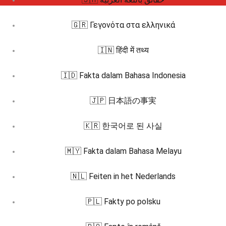
🇬🇷 Γεγονότα στα ελληνικά
🇮🇳 हिंदी में तथ्य
🇮🇩 Fakta dalam Bahasa Indonesia
🇯🇵 日本語の事実
🇰🇷 한국어로 된 사실
🇲🇾 Fakta dalam Bahasa Melayu
🇳🇱 Feiten in het Nederlands
🇵🇱 Fakty po polsku