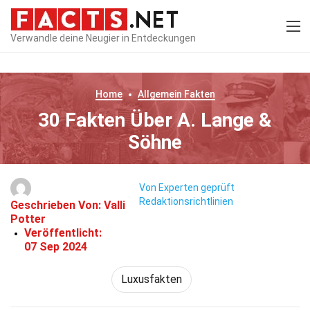
Verwandle deine Neugier in Entdeckungen
Home
Allgemein
Fakten
30 Fakten Über A. Lange &
Söhne
Von Experten geprüft
Redaktionsrichtlinien
Geschrieben Von:
Valli
Potter
Veröffentlicht:
07 Sep 2024
Luxusfakten