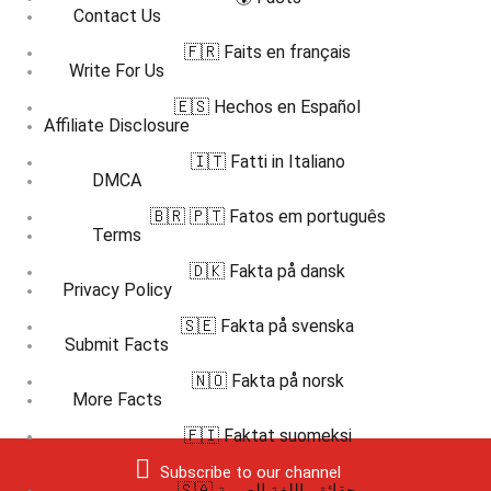
Contact Us
🇫🇷 Faits en français
Write For Us
🇪🇸 Hechos en Español
Affiliate Disclosure
🇮🇹 Fatti in Italiano
DMCA
🇧🇷 🇵🇹 Fatos em português
Terms
🇩🇰 Fakta på dansk
Privacy Policy
🇸🇪 Fakta på svenska
Submit Facts
🇳🇴 Fakta på norsk
More Facts
🇫🇮 Faktat suomeksi
Subscribe to our channel
🇸🇦 حقائق باللغة العربية