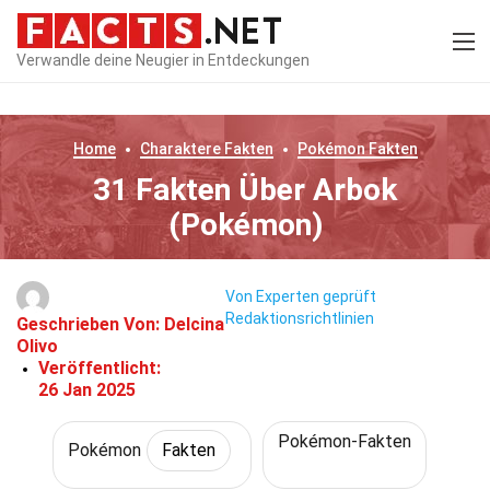
Verwandle deine Neugier in Entdeckungen
Home
Charaktere
Fakten
Pokémon
Fakten
31 Fakten Über Arbok
(Pokémon)
Von Experten geprüft
Redaktionsrichtlinien
Geschrieben Von:
Delcina
Olivo
Veröffentlicht:
26 Jan 2025
Pokémon-Fakten
Pokémon
Fakten