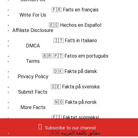
🇫🇷 Faits en français
Write For Us
🇪🇸 Hechos en Español
Affiliate Disclosure
🇮🇹 Fatti in Italiano
DMCA
🇧🇷 🇵🇹 Fatos em português
Terms
🇩🇰 Fakta på dansk
Privacy Policy
🇸🇪 Fakta på svenska
Submit Facts
🇳🇴 Fakta på norsk
More Facts
🇫🇮 Faktat suomeksi
Subscribe to our channel
🇸🇦 حقائق باللغة العربية