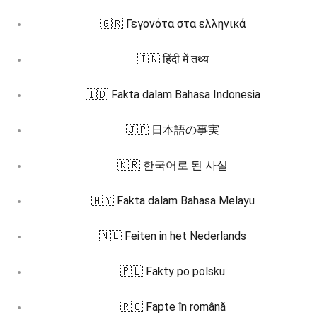
🇬🇷 Γεγονότα στα ελληνικά
🇮🇳 हिंदी में तथ्य
🇮🇩 Fakta dalam Bahasa Indonesia
🇯🇵 日本語の事実
🇰🇷 한국어로 된 사실
🇲🇾 Fakta dalam Bahasa Melayu
🇳🇱 Feiten in het Nederlands
🇵🇱 Fakty po polsku
🇷🇴 Fapte în română