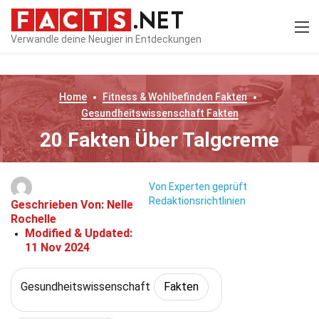
Verwandle deine Neugier in Entdeckungen
Home
Fitness & Wohlbefinden
Fakten
Gesundheitswissenschaft
Fakten
20 Fakten Über Talgcreme
Von Experten geprüft
Redaktionsrichtlinien
Geschrieben Von:
Nelle
Rochelle
Modified & Updated:
11 Nov 2024
Gesundheitswissenschaft
Fakten