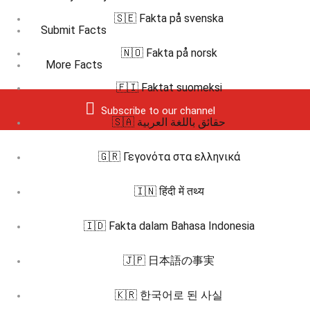
🇸🇪 Fakta på svenska
Submit Facts
🇳🇴 Fakta på norsk
More Facts
🇫🇮 Faktat suomeksi
Subscribe to our channel
🇸🇦 حقائق باللغة العربية
🇬🇷 Γεγονότα στα ελληνικά
🇮🇳 हिंदी में तथ्य
🇮🇩 Fakta dalam Bahasa Indonesia
🇯🇵 日本語の事実
🇰🇷 한국어로 된 사실