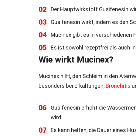
02
Der Hauptwirkstoff Guaifenesin wi
03
Guaifenesin wirkt, indem es den S
04
Mucinex gibt es in verschiedenen F
05
Es ist sowohl rezeptfrei als auch i
Wie wirkt Mucinex?
Mucinex hilft, den Schleim in den Atem
besonders bei Erkältungen,
Bronchitis
un
06
Guaifenesin erhöht die Wassermen
wird.
07
Es kann helfen, die Dauer eines Hu