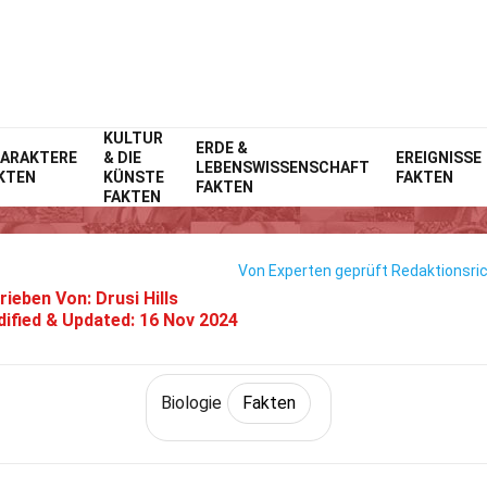
KULTUR
Home
Erde & Lebenswissenschaft
ERDE &
Fakten
Biologie
Fakten
ARAKTERE
& DIE
EREIGNISSE
LEBENSWISSENSCHAFT
KTEN
KÜNSTE
FAKTEN
26 Fakten Über Mucin
FAKTEN
FAKTEN
Von Experten geprüft
Redaktionsric
rieben Von:
Drusi Hills
ified & Updated:
16 Nov 2024
Biologie
Fakten