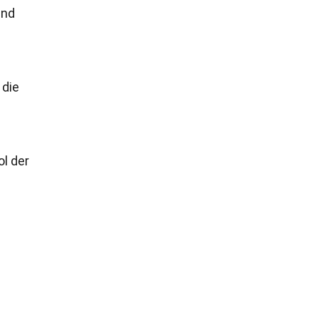
und
 die
ol der