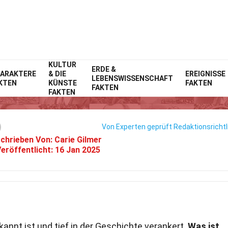
KULTUR
Home
ERDE &
Ereignisse
Fakten
ARAKTERE
& DIE
EREIGNISSE
LEBENSWISSENSCHAFT
KTEN
KÜNSTE
FAKTEN
35 Fakten Über Ground Zero
FAKTEN
FAKTEN
Von Experten geprüft
Redaktionsrichtl
chrieben Von:
Carie Gilmer
eröffentlicht:
16 Jan 2025
ekannt ist und tief in der Geschichte verankert.
Was ist