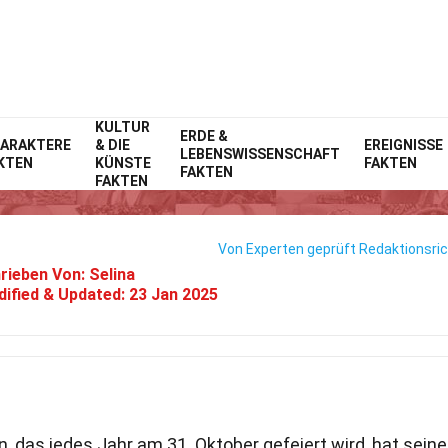
KULTUR
Home
ERDE &
Ereignisse
Fakten
ARAKTERE
& DIE
EREIGNISSE
LEBENSWISSENSCHAFT
KTEN
KÜNSTE
FAKTEN
42 Fakten Über Halloween
FAKTEN
FAKTEN
Von Experten geprüft
Redaktionsric
rieben Von:
Selina
ified & Updated:
23 Jan 2025
, das jedes Jahr am 31. Oktober gefeiert wird, hat seine