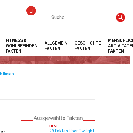
FITNESS &
MENSCHLIC
ALLGEMEIN
GESCHICHTE
WOHLBEFINDEN
AKTIVITÄTE
FAKTEN
FAKTEN
)
FAKTEN
FAKTEN
htlinien
Ausgewählte Fakten
FILM
29 Fakten Über Twilight
der