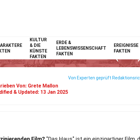
KULTUR
Home
ERDE &
Film
Fakten
ARAKTERE
& DIE
EREIGNISSE
LEBENSWISSENSCHAFT
KTEN
KÜNSTE
FAKTEN
27 Fakten Über Das Haus (Film
FAKTEN
FAKTEN
Von Experten geprüft
Redaktionsric
rieben Von:
Grete Mallon
ified & Updated:
13 Jan 2025
zinierenden Film?
"Das Haus" ist ein einzigartiger Film, 