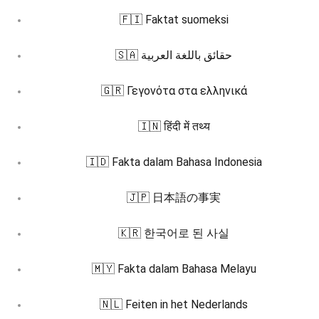
🇫🇮 Faktat suomeksi
🇸🇦 حقائق باللغة العربية
🇬🇷 Γεγονότα στα ελληνικά
🇮🇳 हिंदी में तथ्य
🇮🇩 Fakta dalam Bahasa Indonesia
🇯🇵 日本語の事実
🇰🇷 한국어로 된 사실
🇲🇾 Fakta dalam Bahasa Melayu
🇳🇱 Feiten in het Nederlands