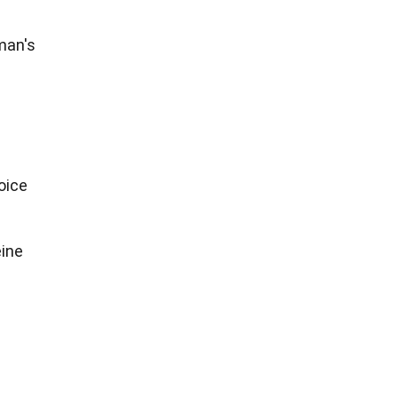
man's
oice
eine