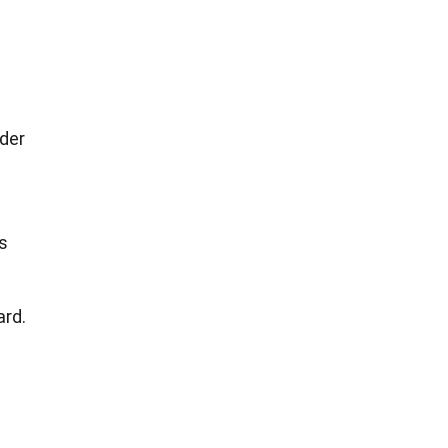
 der
us
ard.