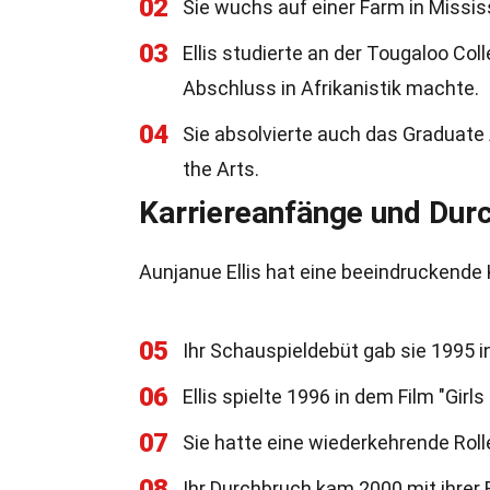
02
Sie wuchs auf einer Farm in Mississ
03
Ellis studierte an der Tougaloo Col
Abschluss in Afrikanistik machte.
04
Sie absolvierte auch das Graduate
the Arts.
Karriereanfänge und Dur
Aunjanue Ellis hat eine beeindruckende K
05
Ihr Schauspieldebüt gab sie 1995 i
06
Ellis spielte 1996 in dem Film "Girls
07
Sie hatte eine wiederkehrende Rolle
08
Ihr Durchbruch kam 2000 mit ihrer 