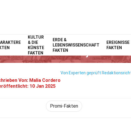
KULTUR
Home
ERDE &
Prominente
Fakten
ARAKTERE
& DIE
EREIGNISSE
LEBENSWISSENSCHAFT
KTEN
KÜNSTE
FAKTEN
27 Fakten Über Aunjanue Ellis
FAKTEN
FAKTEN
Von Experten geprüft
Redaktionsricht
hrieben Von:
Malia Cordero
röffentlicht:
10 Jan 2025
Promi-Fakten