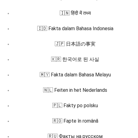
🇮🇳 हिंदी में तथ्य
🇮🇩 Fakta dalam Bahasa Indonesia
🇯🇵 日本語の事実
🇰🇷 한국어로 된 사실
🇲🇾 Fakta dalam Bahasa Melayu
🇳🇱 Feiten in het Nederlands
🇵🇱 Fakty po polsku
🇷🇴 Fapte în română
🇷🇺 Факты на русском