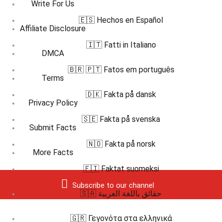
Write For Us
🇪🇸 Hechos en Español
Affiliate Disclosure
🇮🇹 Fatti in Italiano
DMCA
🇧🇷 🇵🇹 Fatos em português
Terms
🇩🇰 Fakta på dansk
Privacy Policy
🇸🇪 Fakta på svenska
Submit Facts
🇳🇴 Fakta på norsk
More Facts
🇫🇮 Faktat suomeksi
Subscribe to our channel
🇸🇦 حقائق باللغة العربية
🇬🇷 Γεγονότα στα ελληνικά