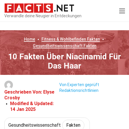
Verwandle deine Neugier in Entdeckungen
Home
Fitness & Wohlbefinden
Fakten
Gesundheitswissenschaft
Fakten
10 Fakten Über Niacinamid Für
Das Haar
Von Experten geprüft
Redaktionsrichtlinien
Geschrieben Von:
Elyse
Crosby
Modified & Updated:
14 Jan 2025
Gesundheitswissenschaft
Fakten