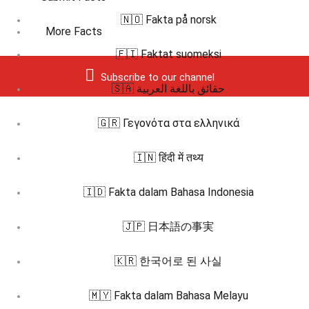
🇳🇴 Fakta på norsk
More Facts
🇫🇮 Faktat suomeksi
Subscribe to our channel
🇸🇦 حقائق باللغة العربية
🇬🇷 Γεγονότα στα ελληνικά
🇮🇳 हिंदी में तथ्य
🇮🇩 Fakta dalam Bahasa Indonesia
🇯🇵 日本語の事実
🇰🇷 한국어로 된 사실
🇲🇾 Fakta dalam Bahasa Melayu