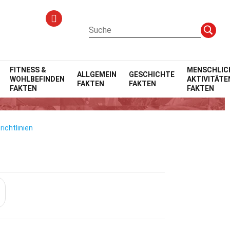
kten
FITNESS &
MENSCHLIC
ALLGEMEIN
GESCHICHTE
WOHLBEFINDEN
AKTIVITÄTE
FAKTEN
FAKTEN
en
FAKTEN
FAKTEN
ichtlinien