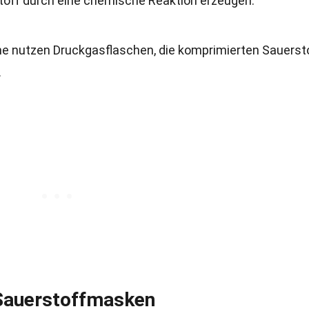
toff durch eine chemische Reaktion erzeugen.
e nutzen Druckgasflaschen, die komprimierten Sauerst
.
 Sauerstoffmasken