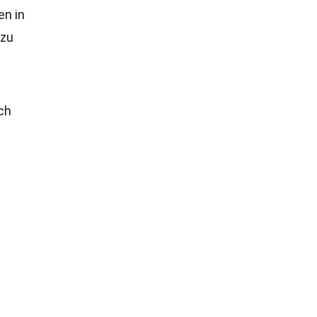
en in
 zu
ch