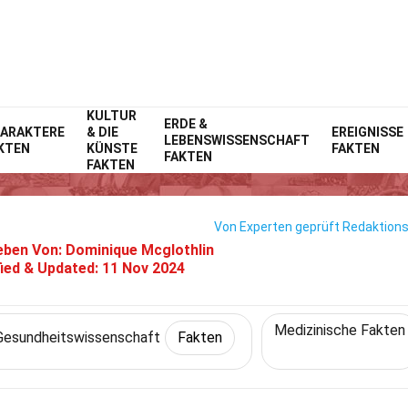
KULTUR
me
Fitness & Wohlbefinden
ERDE &
Fakten
Gesundheitswissenschaft
Fa
ARAKTERE
& DIE
EREIGNISSE
LEBENSWISSENSCHAFT
KTEN
KÜNSTE
FAKTEN
5 Fakten Über Sauerstoffmask
FAKTEN
FAKTEN
Von Experten geprüft
Redaktionsr
eben Von:
Dominique Mcglothlin
ied & Updated:
11 Nov 2024
Medizinische Fakten
Gesundheitswissenschaft
Fakten