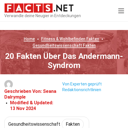
Verwandle deine Neugier in Entdeckungen
Home
Fitness & Wohlbefinden
Fakten
Gesundheitswissenschaft
Fakten
20 Fakten Über Das Andermann-
Syndrom
Von Experten geprüft
Redaktionsrichtlinien
Geschrieben Von:
Seana
Dalrymple
Modified & Updated:
13 Nov 2024
Gesundheitswissenschaft
Fakten