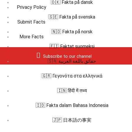
🇩🇰 Fakta på dansk
Privacy Policy
🇸🇪 Fakta på svenska
Submit Facts
🇳🇴 Fakta på norsk
More Facts
🇫🇮 Faktat suomeksi
Subscribe to our channel
🇸🇦 حقائق باللغة العربية
🇬🇷 Γεγονότα στα ελληνικά
🇮🇳 हिंदी में तथ्य
🇮🇩 Fakta dalam Bahasa Indonesia
🇯🇵 日本語の事実