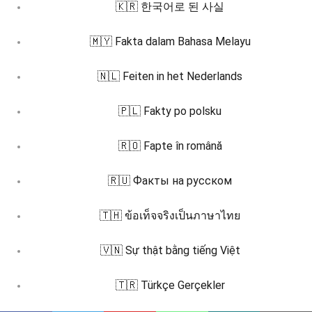
🇰🇷 한국어로 된 사실
🇲🇾 Fakta dalam Bahasa Melayu
🇳🇱 Feiten in het Nederlands
🇵🇱 Fakty po polsku
🇷🇴 Fapte în română
🇷🇺 Факты на русском
🇹🇭 ข้อเท็จจริงเป็นภาษาไทย
🇻🇳 Sự thật bằng tiếng Việt
🇹🇷 Türkçe Gerçekler