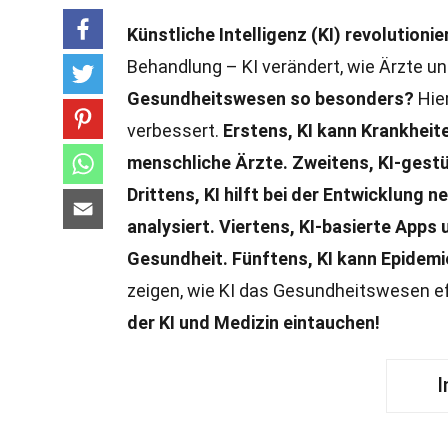
Künstliche Intelligenz (KI) revolution
Behandlung – KI verändert, wie Ärzte un
Gesundheitswesen so besonders?
Hier
verbessert.
Erstens, KI kann Krankheite
menschliche Ärzte.
Zweitens, KI-gestü
Drittens, KI hilft bei der Entwicklung
analysiert.
Viertens, KI-basierte Apps
Gesundheit.
Fünftens, KI kann Epidem
zeigen, wie KI das Gesundheitswesen ef
der KI und Medizin eintauchen!
I