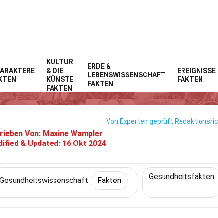
KULTUR
me
Fitness & Wohlbefinden
ERDE &
Fakten
Gesundheitswissenschaft
Fa
ARAKTERE
& DIE
EREIGNISSE
LEBENSWISSENSCHAFT
KTEN
KÜNSTE
FAKTEN
akten Über KI Und Gesundheits
FAKTEN
FAKTEN
Von Experten geprüft
Redaktionsric
rieben Von:
Maxine Wampler
ified & Updated:
16 Okt 2024
Gesundheitsfakten
Gesundheitswissenschaft
Fakten