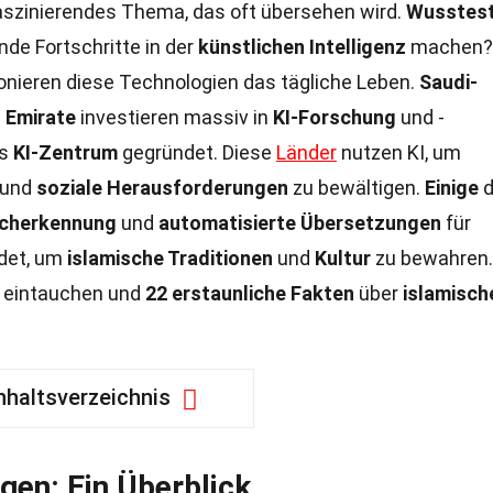
aszinierendes Thema, das oft übersehen wird.
Wusstest
de Fortschritte in der
künstlichen Intelligenz
machen?
onieren diese Technologien das tägliche Leben.
Saudi-
 Emirate
investieren massiv in
KI-Forschung
und -
es
KI-Zentrum
gegründet. Diese
Länder
nutzen KI, um
 und
soziale Herausforderungen
zu bewältigen.
Einige
d
cherkennung
und
automatisierte Übersetzungen
für
det, um
islamische Traditionen
und
Kultur
zu bewahren.
eintauchen und
22 erstaunliche Fakten
über
islamisch
nhaltsverzeichnis
gen: Ein Überblick