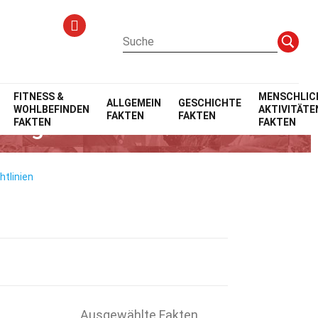
FITNESS &
MENSCHLIC
ALLGEMEIN
GESCHICHTE
WOHLBEFINDEN
AKTIVITÄTE
FAKTEN
FAKTEN
klungen
FAKTEN
FAKTEN
htlinien
Ausgewählte Fakten