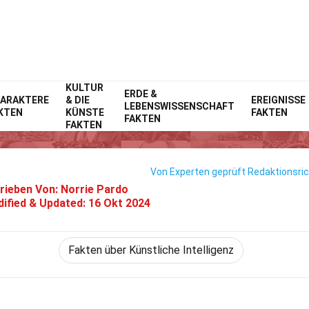
KULTUR
Home
Technik & Wissenschaften
ERDE &
Fakten
ARAKTERE
& DIE
EREIGNISSE
LEBENSWISSENSCHAFT
KTEN
KÜNSTE
FAKTEN
ten Über Islamische KI-Entwic
FAKTEN
FAKTEN
Von Experten geprüft
Redaktionsric
rieben Von:
Norrie Pardo
ified & Updated:
16 Okt 2024
Fakten über Künstliche Intelligenz