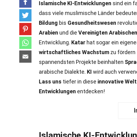
Islamische KI-Entwicklungen
sind ein f
dass viele muslimische Länder bedeuten
Bildung
bis
Gesundheitswesen
revoluti
Arabien
und die
Vereinigten Arabischen
Entwicklung.
Katar
hat sogar ein eigen
wirtschaftliches Wachstum
zu fördern
spannendsten Projekte beinhalten
Spra
arabische Dialekte.
KI
wird auch verwen
Lass uns
tiefer in diese
innovative Welt
Entwicklungen
entdecken!
I
Islamische KI-Entwicklun