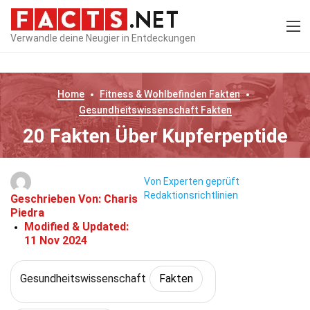
Verwandle deine Neugier in Entdeckungen
Home
Fitness & Wohlbefinden
Fakten
Gesundheitswissenschaft
Fakten
20 Fakten Über Kupferpeptide
Von Experten geprüft
Redaktionsrichtlinien
Geschrieben Von:
Charis
Piedra
Modified & Updated:
11 Nov 2024
Gesundheitswissenschaft
Fakten