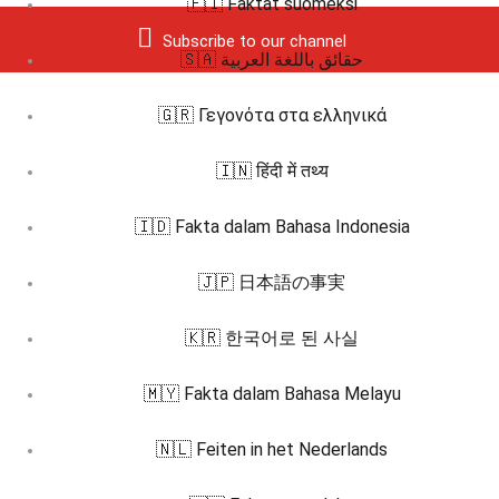
🇫🇮 Faktat suomeksi
Subscribe to our channel
🇸🇦 حقائق باللغة العربية
🇬🇷 Γεγονότα στα ελληνικά
🇮🇳 हिंदी में तथ्य
🇮🇩 Fakta dalam Bahasa Indonesia
🇯🇵 日本語の事実
🇰🇷 한국어로 된 사실
🇲🇾 Fakta dalam Bahasa Melayu
🇳🇱 Feiten in het Nederlands