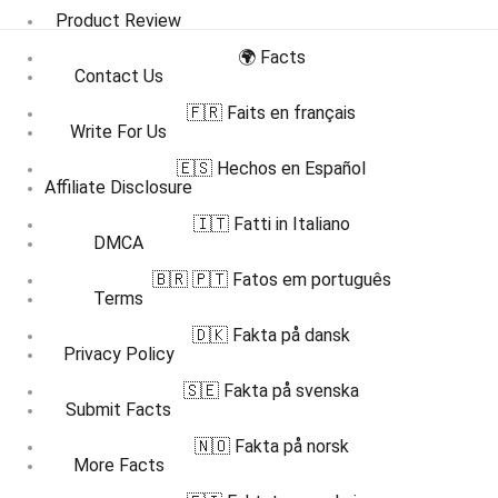
Product Review
🌍 Facts
Contact Us
🇫🇷 Faits en français
Write For Us
🇪🇸 Hechos en Español
Affiliate Disclosure
🇮🇹 Fatti in Italiano
DMCA
🇧🇷 🇵🇹 Fatos em português
Terms
🇩🇰 Fakta på dansk
Privacy Policy
🇸🇪 Fakta på svenska
Submit Facts
🇳🇴 Fakta på norsk
More Facts