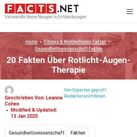
Verwandle deine Neugier in Entdeckungen
Home
Fitness & Wohlbefinden
Fakten
Gesundheitswissenschaft
Fakten
20 Fakten Über Rotlicht-Augen-
Therapie
Von Experten geprüft
Redaktionsrichtlinien
Geschrieben Von:
Leanna
Cohen
Modified & Updated:
13 Jan 2025
Gesundheitswissenschaft
Fakten