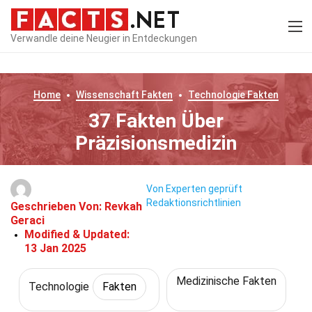
Verwandle deine Neugier in Entdeckungen
Home
Wissenschaft
Fakten
Technologie
Fakten
37 Fakten Über
Präzisionsmedizin
Von Experten geprüft
Redaktionsrichtlinien
Geschrieben Von:
Revkah
Geraci
Modified & Updated:
13 Jan 2025
Medizinische Fakten
Technologie
Fakten