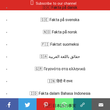
Subscribe to our channel
🇩🇰 Fakta på dansk
🇸🇪 Fakta på svenska
🇳🇴 Fakta på norsk
🇫🇮 Faktat suomeksi
🇸🇦 حقائق باللغة العربية
🇬🇷 Γεγονότα στα ελληνικά
🇮🇳 हिंदी में तथ्य
🇮🇩 Fakta dalam Bahasa Indonesia
🇯🇵 日本語の事実