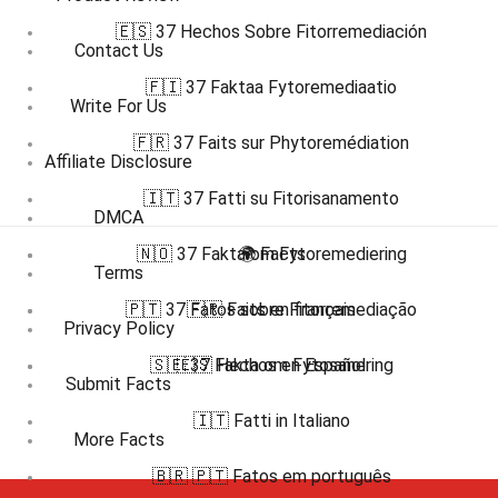
🇪🇸 37 Hechos Sobre Fitorremediación
Contact Us
🇫🇮 37 Faktaa Fytoremediaatio
Write For Us
🇫🇷 37 Faits sur Phytoremédiation
Affiliate Disclosure
🇮🇹 37 Fatti su Fitorisanamento
DMCA
🇳🇴 37 Fakta om Fytoremediering
🌍 Facts
Terms
🇵🇹 37 Fatos sobre Fitorremediação
🇫🇷 Faits en français
Privacy Policy
🇸🇪 37 Fakta om Fytosanering
🇪🇸 Hechos en Español
Submit Facts
🇮🇹 Fatti in Italiano
More Facts
🇧🇷 🇵🇹 Fatos em português