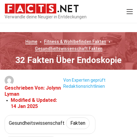
Verwandle deine Neugier in Entdeckungen
Home
Fitness & Wohlbefinden
Fakten
Gesundheitswissenschaft
Fakten
32 Fakten Über Endoskopie
Von Experten geprüft
Redaktionsrichtlinien
Geschrieben Von:
Jolynn
Lyman
Modified & Updated:
14 Jan 2025
Gesundheitswissenschaft
Fakten