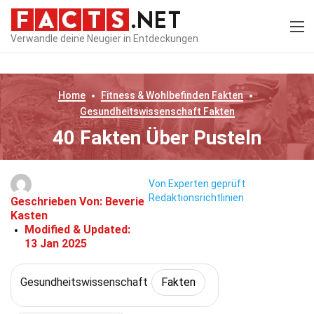
Verwandle deine Neugier in Entdeckungen
Home
Fitness & Wohlbefinden
Fakten
Gesundheitswissenschaft
Fakten
40 Fakten Über Pusteln
Von Experten geprüft
Redaktionsrichtlinien
Geschrieben Von:
Beverie
Kasten
Modified & Updated:
13 Jan 2025
Gesundheitswissenschaft
Fakten