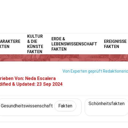
KULTUR
me
Fitness & Wohlbefinden
ERDE &
Fakten
Gesundheitswissenschaft
Fa
ARAKTERE
& DIE
EREIGNISSE
LEBENSWISSENSCHAFT
KTEN
KÜNSTE
FAKTEN
50 Fakten Über Zaubernuss
FAKTEN
FAKTEN
Von Experten geprüft
Redaktionsric
rieben Von:
Neda Escalera
ified & Updated:
23 Sep 2024
Schönheitsfakten
Gesundheitswissenschaft
Fakten