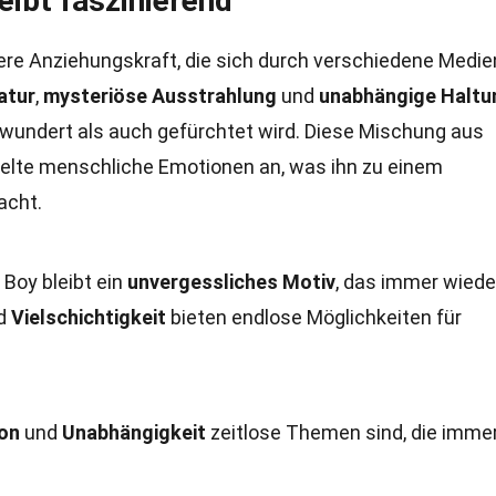
ibt faszinierend
re Anziehungskraft, die sich durch verschiedene Medie
atur
,
mysteriöse Ausstrahlung
und
unabhängige Haltu
bewundert als auch gefürchtet wird. Diese Mischung aus
zelte menschliche Emotionen an, was ihn zu einem
acht.
d Boy bleibt ein
unvergessliches Motiv
, das immer wiede
d
Vielschichtigkeit
bieten endlose Möglichkeiten für
ion
und
Unabhängigkeit
zeitlose Themen sind, die imme