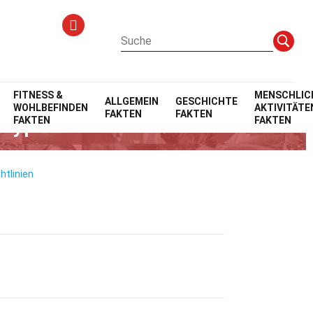
FITNESS &
MENSCHLIC
ALLGEMEIN
GESCHICHTE
WOHLBEFINDEN
AKTIVITÄTE
FAKTEN
FAKTEN
etyp
FAKTEN
FAKTEN
htlinien