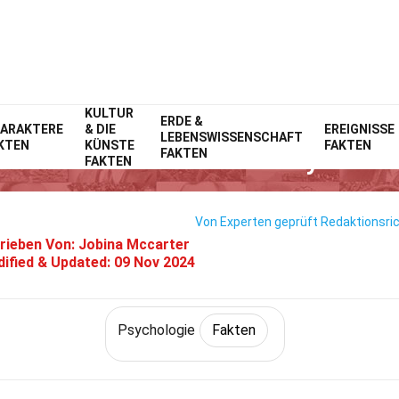
KULTUR
Home
Fitness & Wohlbefinden
ERDE &
Fakten
Psychologie
Fakten
ARAKTERE
& DIE
EREIGNISSE
LEBENSWISSENSCHAFT
KTEN
KÜNSTE
FAKTEN
Fakten Über Den Bad-Boy-Arch
FAKTEN
FAKTEN
Von Experten geprüft
Redaktionsric
rieben Von:
Jobina Mccarter
ified & Updated:
09 Nov 2024
Psychologie
Fakten