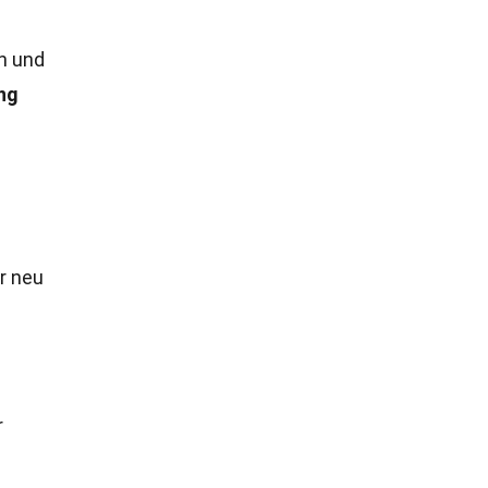
n und
ng
r neu
r