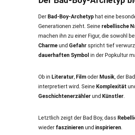
Der Bad-Boy-Archetyp ble
Der
Bad-Boy-Archetyp
hat eine besonde
Generationen zieht. Seine
rebellische N
machen ihn zu einer Figur, die sowohl 
Charme
und
Gefahr
spricht tief verwur
dauerhaften Symbol
in der Popkultur m
Ob in
Literatur
,
Film
oder
Musik
, der Ba
interpretiert wird. Seine
Komplexität
un
Geschichtenerzähler
und
Künstler
.
Letztlich zeigt der Bad Boy, dass
Rebell
wieder
faszinieren
und
inspirieren
.