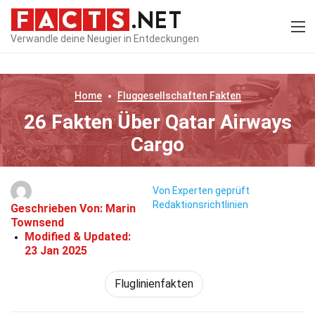
Verwandle deine Neugier in Entdeckungen
Home
Fluggesellschaften
Fakten
26 Fakten Über Qatar Airways
Cargo
Von Experten geprüft
Redaktionsrichtlinien
Geschrieben Von:
Marin
Townsend
Modified & Updated:
23 Jan 2025
Fluglinienfakten