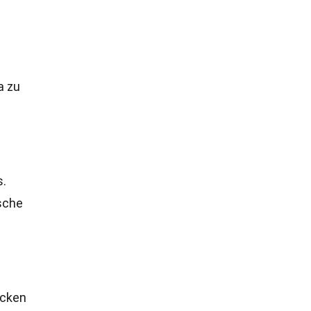
a zu
s.
sche
ecken