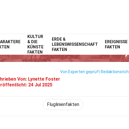
KULTUR
Home
Fluggesellschaften
ERDE &
Fakten
ARAKTERE
& DIE
EREIGNISSE
LEBENSWISSENSCHAFT
KTEN
KÜNSTE
FAKTEN
31 Fakten Über Overland Airwa
FAKTEN
FAKTEN
Von Experten geprüft
Redaktionsricht
hrieben Von:
Lynette Foster
röffentlicht:
24 Jul 2025
Fluglinienfakten