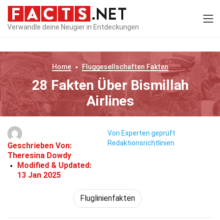
Verwandle deine Neugier in Entdeckungen
Home
Fluggesellschaften
Fakten
28 Fakten Über Bismillah
Airlines
Von Experten geprüft
Redaktionsrichtlinien
Geschrieben Von:
Theresina Dowdy
Modified & Updated:
13 Jan 2025
Fluglinienfakten