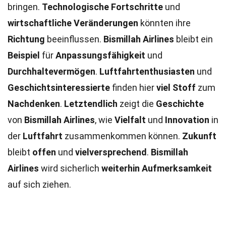
bringen.
Technologische Fortschritte
und
wirtschaftliche Veränderungen
könnten ihre
Richtung
beeinflussen.
Bismillah Airlines
bleibt ein
Beispiel
für
Anpassungsfähigkeit
und
Durchhaltevermögen
.
Luftfahrtenthusiasten
und
Geschichtsinteressierte
finden hier
viel Stoff
zum
Nachdenken
.
Letztendlich
zeigt die
Geschichte
von
Bismillah Airlines
, wie
Vielfalt
und
Innovation
in
der
Luftfahrt
zusammenkommen können.
Zukunft
bleibt
offen
und
vielversprechend
.
Bismillah
Airlines
wird sicherlich
weiterhin
Aufmerksamkeit
auf sich ziehen.