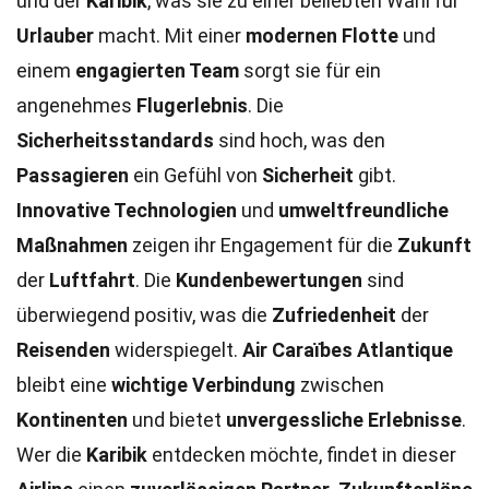
und der
Karibik
, was sie zu einer beliebten Wahl für
Urlauber
macht. Mit einer
modernen Flotte
und
einem
engagierten Team
sorgt sie für ein
angenehmes
Flugerlebnis
. Die
Sicherheitsstandards
sind hoch, was den
Passagieren
ein Gefühl von
Sicherheit
gibt.
Innovative Technologien
und
umweltfreundliche
Maßnahmen
zeigen ihr Engagement für die
Zukunft
der
Luftfahrt
. Die
Kundenbewertungen
sind
überwiegend positiv, was die
Zufriedenheit
der
Reisenden
widerspiegelt.
Air Caraïbes Atlantique
bleibt eine
wichtige Verbindung
zwischen
Kontinenten
und bietet
unvergessliche Erlebnisse
.
Wer die
Karibik
entdecken möchte, findet in dieser