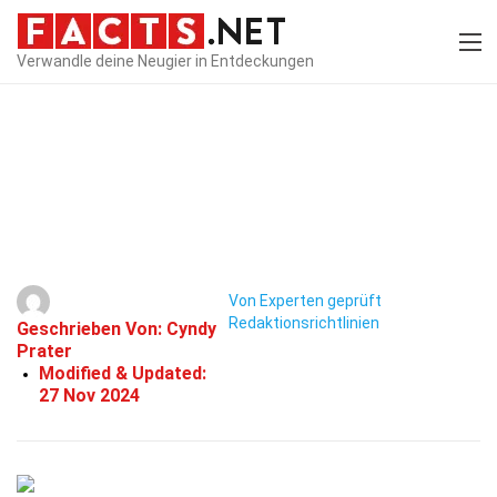
Verwandle deine Neugier in Entdeckungen
Home
Fluggesellschaften
Fakten
31 Fakten Über Air Caraïbes
Atlantique
Von Experten geprüft
Redaktionsrichtlinien
Geschrieben Von:
Cyndy
Prater
Modified & Updated:
27 Nov 2024