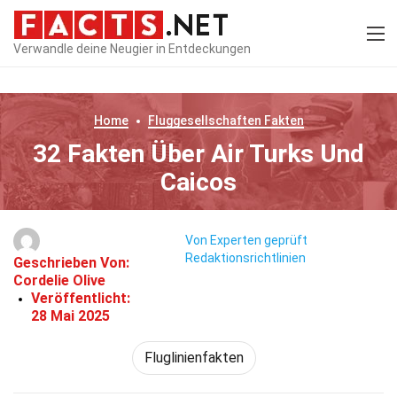
Verwandle deine Neugier in Entdeckungen
Home
Fluggesellschaften
Fakten
32 Fakten Über Air Turks Und
Caicos
Von Experten geprüft
Redaktionsrichtlinien
Geschrieben Von:
Cordelie Olive
Veröffentlicht:
28 Mai 2025
Fluglinienfakten