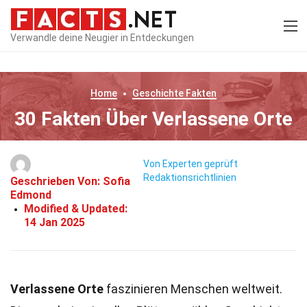
Verwandle deine Neugier in Entdeckungen
Home
Geschichte
Fakten
30 Fakten Über Verlassene Orte
Von Experten geprüft
Redaktionsrichtlinien
Geschrieben Von:
Sofia
Edmond
Modified & Updated:
14 Jan 2025
Verlassene Orte
faszinieren Menschen weltweit.