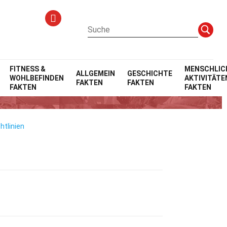
FITNESS &
MENSCHLIC
ALLGEMEIN
GESCHICHTE
WOHLBEFINDEN
AKTIVITÄTE
FAKTEN
FAKTEN
na Lindh
FAKTEN
FAKTEN
htlinien