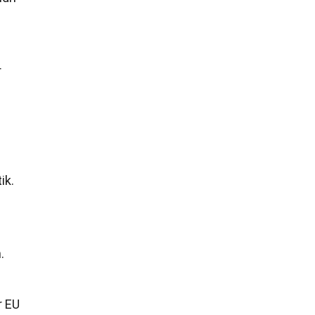
r
ik.
.
r EU