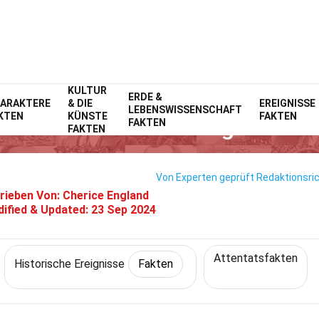
KULTUR
Home
Geschichte
Fakten
ERDE &
Historische Ereignisse
Fakten
ARAKTERE
& DIE
EREIGNISSE
LEBENSWISSENSCHAFT
KTEN
KÜNSTE
FAKTEN
ten Über Die Ermordung Von An
FAKTEN
FAKTEN
Von Experten geprüft
Redaktionsric
rieben Von:
Cherice England
ified & Updated:
23 Sep 2024
Attentatsfakten
Historische Ereignisse
Fakten