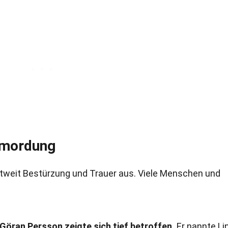
Ermordung
ltweit Bestürzung und Trauer aus. Viele Menschen und
Göran Persson zeigte sich tief betroffen.
Er nannte Li