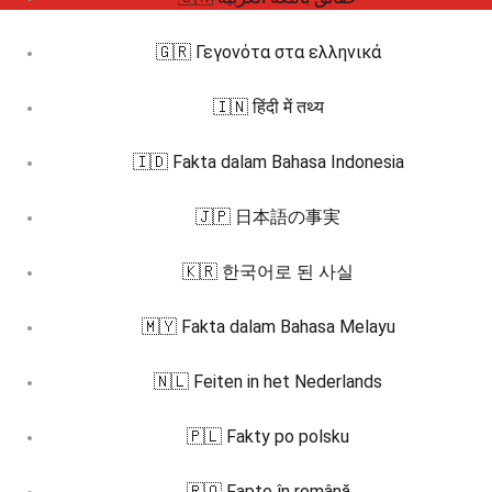
🇬🇷 Γεγονότα στα ελληνικά
🇮🇳 हिंदी में तथ्य
🇮🇩 Fakta dalam Bahasa Indonesia
🇯🇵 日本語の事実
🇰🇷 한국어로 된 사실
🇲🇾 Fakta dalam Bahasa Melayu
🇳🇱 Feiten in het Nederlands
🇵🇱 Fakty po polsku
🇷🇴 Fapte în română