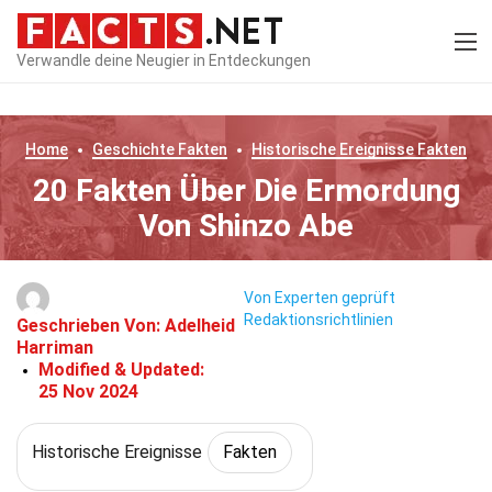
Verwandle deine Neugier in Entdeckungen
Home
Geschichte
Fakten
Historische Ereignisse
Fakten
20 Fakten Über Die Ermordung
Von Shinzo Abe
Von Experten geprüft
Redaktionsrichtlinien
Geschrieben Von:
Adelheid
Harriman
Modified & Updated:
25 Nov 2024
Historische Ereignisse
Fakten