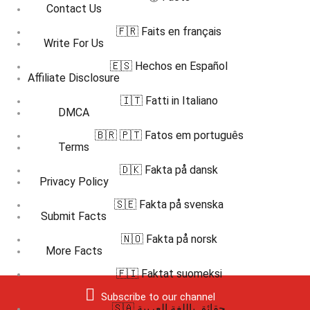
Contact Us
🇫🇷 Faits en français
Write For Us
🇪🇸 Hechos en Español
Affiliate Disclosure
🇮🇹 Fatti in Italiano
DMCA
🇧🇷 🇵🇹 Fatos em português
Terms
🇩🇰 Fakta på dansk
Privacy Policy
🇸🇪 Fakta på svenska
Submit Facts
🇳🇴 Fakta på norsk
More Facts
🇫🇮 Faktat suomeksi
Subscribe to our channel
🇸🇦 حقائق باللغة العربية