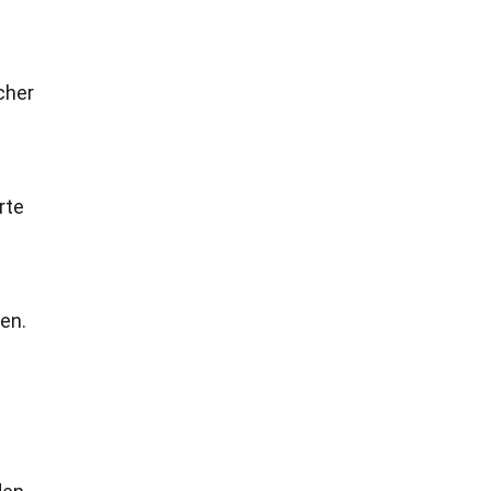
cher
rte
en.