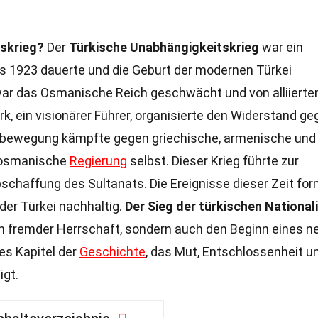
skrieg?
Der
Türkische Unabhängigkeitskrieg
war ein
is 1923 dauerte und die Geburt der modernen Türkei
war das Osmanische Reich geschwächt und von alliierte
, ein visionärer Führer, organisierte den Widerstand ge
albewegung kämpfte gegen griechische, armenische und
 osmanische
Regierung
selbst. Dieser Krieg führte zur
schaffung des Sultanats. Die Ereignisse dieser Zeit fo
der Türkei nachhaltig.
Der Sieg der türkischen National
 fremder Herrschaft, sondern auch den Beginn eines n
es Kapitel der
Geschichte
, das Mut, Entschlossenheit u
igt.