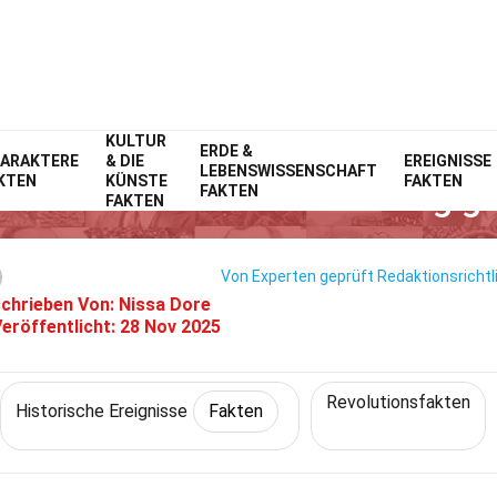
KULTUR
Home
Geschichte
Fakten
ERDE &
Historische Ereignisse
Fakten
ARAKTERE
& DIE
EREIGNISSE
LEBENSWISSENSCHAFT
KTEN
KÜNSTE
FAKTEN
n Über Türkischer Unabhängigk
FAKTEN
FAKTEN
Von Experten geprüft
Redaktionsrichtl
chrieben Von:
Nissa Dore
eröffentlicht:
28 Nov 2025
Revolutionsfakten
Historische Ereignisse
Fakten