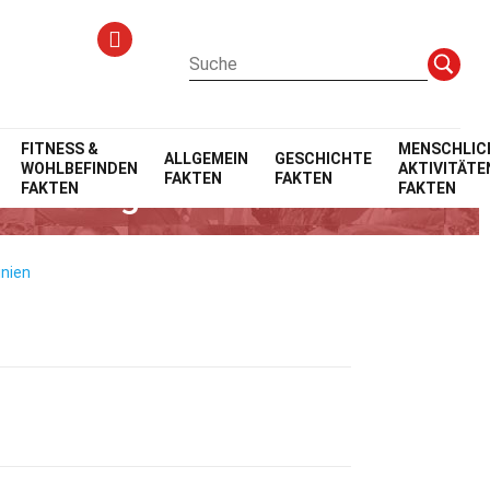
FITNESS &
MENSCHLIC
ALLGEMEIN
GESCHICHTE
WOHLBEFINDEN
AKTIVITÄTE
FAKTEN
FAKTEN
eitskrieg
FAKTEN
FAKTEN
inien