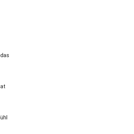
 das
aat
fühl