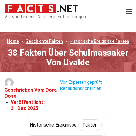
Verwandle deine Neugier in Entdeckungen
Home
Geschichte
Fakten
Historische Ereignisse
Fakten
38 Fakten Über Schulmassaker
Von Uvalde
Von Experten geprüft
Redaktionsrichtlinien
Geschrieben Von:
Dora
Doss
Veröffentlicht:
21 Dez 2025
Historische Ereignisse
Fakten