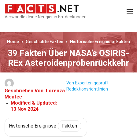
Verwandle deine Neugier in Entdeckungen
Home
Geschichte
Fakten
Historische Ereignisse
Fakten
39 Fakten Über NASA’s OSIRIS-
REx Asteroidenprobenrückkehr
Von Experten geprüft
Redaktionsrichtlinien
Geschrieben Von:
Lorenza
Mcatee
Modified & Updated:
13 Nov 2024
Historische Ereignisse
Fakten