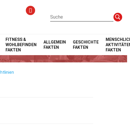
FITNESS &
MENSCHLIC
ALLGEMEIN
GESCHICHTE
WOHLBEFINDEN
AKTIVITÄTE
FAKTEN
FAKTEN
theorie
FAKTEN
FAKTEN
htlinien