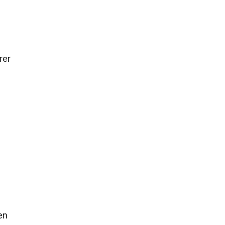
rer
en