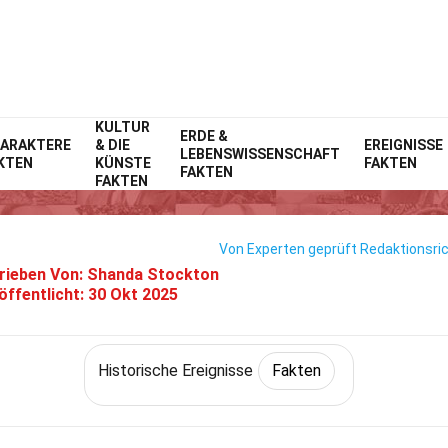
KULTUR
Home
Geschichte
Fakten
ERDE &
Historische Ereignisse
Fakten
ARAKTERE
& DIE
EREIGNISSE
LEBENSWISSENSCHAFT
KTEN
KÜNSTE
FAKTEN
ten Über Einsteins Relativitäts
FAKTEN
FAKTEN
Von Experten geprüft
Redaktionsric
rieben Von:
Shanda Stockton
öffentlicht:
30 Okt 2025
Historische Ereignisse
Fakten