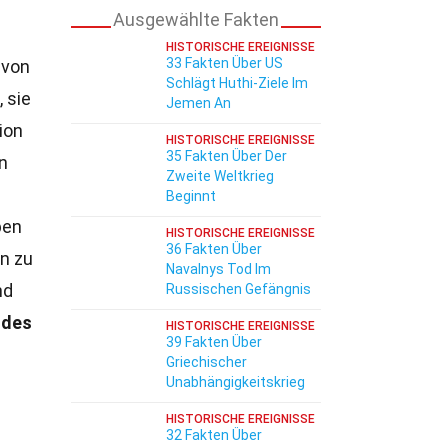
Ausgewählte Fakten
HISTORISCHE EREIGNISSE
33 Fakten Über US
 von
Schlägt Huthi-Ziele Im
 sie
Jemen An
ion
HISTORISCHE EREIGNISSE
35 Fakten Über Der
n
Zweite Weltkrieg
Beginnt
ben
HISTORISCHE EREIGNISSE
36 Fakten Über
in zu
Navalnys Tod Im
nd
Russischen Gefängnis
ndes
HISTORISCHE EREIGNISSE
39 Fakten Über
Griechischer
Unabhängigkeitskrieg
HISTORISCHE EREIGNISSE
32 Fakten Über