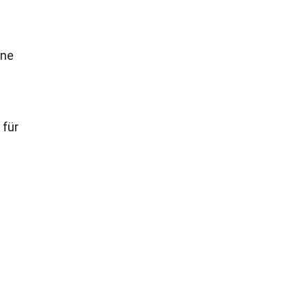
ene
 für