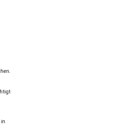
chen.
htigt
in