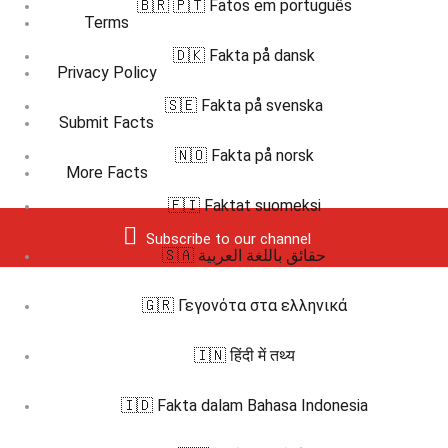
🇧🇷 🇵🇹 Fatos em português
Terms
🇩🇰 Fakta på dansk
Privacy Policy
🇸🇪 Fakta på svenska
Submit Facts
🇳🇴 Fakta på norsk
More Facts
🇫🇮 Faktat suomeksi
Subscribe to our channel
🇸🇦 حقائق باللغة العربية
🇬🇷 Γεγονότα στα ελληνικά
🇮🇳 हिंदी में तथ्य
🇮🇩 Fakta dalam Bahasa Indonesia